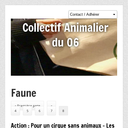
Collectif Animalier
du 06
Faune
Post navigation
« Première page
«
…
4
5
6
7
8
Action : Pour un cirque sans animaux – Les