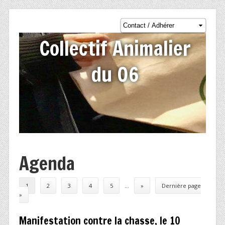
Collectif Animalier
du 06
Agenda
Post navigation
1
2
3
4
5
…
»
Dernière page
»
Manifestation contre la chasse, le 10