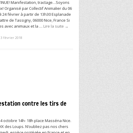
NUE! Manifestation, tractage…Soyons
! Organisé par Collectif Animalier du 06
i 24 février à partir de 13h30 Esplanade
attre de Tassigny, 06000 Nice, France Si
ues avec animaux et la …
Lire la suite
→
13 février 2018
station contre les tirs de
4 octobre 14h- 18h place Masséna Nice.
OIX des Loups. N’oubliez pas nos chers
medi, espèce protégée en France et en