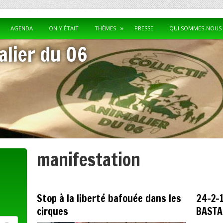
AGENDA
ON Y ÉTAIT
THÈMES
PRESSE
QUI SOMMES-NOUS 
alier du 06
manifestation
Post navigation
Stop à la liberté bafouée dans les
24-2-1
cirques
BASTA