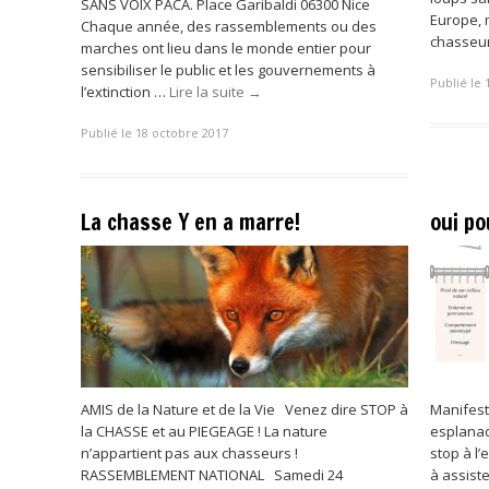
SANS VOIX PACA. Place Garibaldi 06300 Nice
Europe, 
Chaque année, des rassemblements ou des
chasseu
marches ont lieu dans le monde entier pour
sensibiliser le public et les gouvernements à
Publié le 
l’extinction …
Lire la suite
→
Publié le 18 octobre 2017
La chasse Y en a marre!
oui p
AMIS de la Nature et de la Vie Venez dire STOP à
Manifest
la CHASSE et au PIEGEAGE ! La nature
esplanad
n’appartient pas aux chasseurs !
stop à l’
RASSEMBLEMENT NATIONAL Samedi 24
à assist