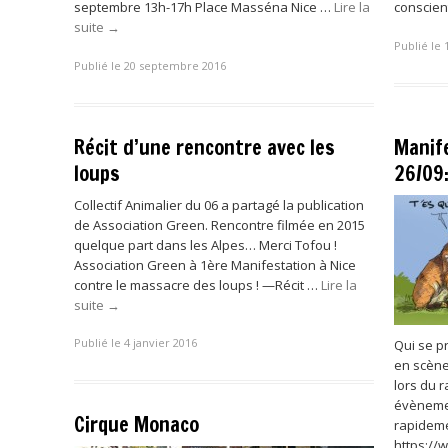
septembre 13h-17h Place Masséna Nice …
Lire la
conscien
suite
→
Publié le 
Publié le 20 septembre 2016
Récit d’une rencontre avec les
Manif
loups
26/09
Collectif Animalier du 06 a partagé la publication
de Association Green. Rencontre filmée en 2015
quelque part dans les Alpes… Merci Tofou !
‎Association Green‎ à 1ère Manifestation à Nice
contre le massacre des loups ! —Récit …
Lire la
suite
→
Publié le 4 janvier 2016
Qui se p
en scène
lors du 
évènemen
Cirque Monaco
rapideme
https:/