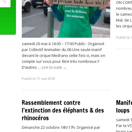
ON CONTI
nombreux
le samed
Mal. de L
les cirq
Publié le 
samedi 26 mai à 14:00 – 17:00 Public · Organisé
par Collectif Animalier du 06 Une seule manif
devant le cirque Medrano cette fois-ci, mais on
compte sur vous pour être très nombreux !!
D’autres …
Lire la suite
→
Publié le 11 mai 2018
Rassemblement contre
Manife
l’extinction des éléphants & des
loups
rhinocéros
samedi 1
Par la V
Dimanche 22 octobre 14h/17h. Organisé par
loups sa