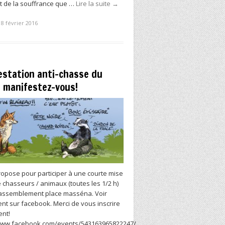
t de la souffrance que …
Lire la suite
→
18 février 2016
estation anti-chasse du
: manifestez-vous!
ropose pour participer à une courte mise
 chasseurs / animaux (toutes les 1/2 h)
rassemblement place masséna. Voir
t sur facebook. Merci de vous inscrire
nt!
/www.facebook.com/events/543163965822247/