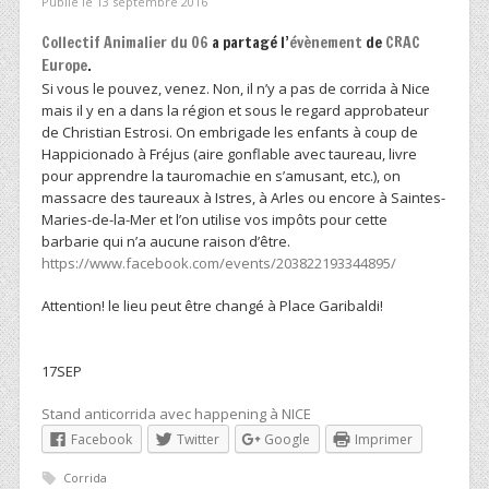
Publié le 13 septembre 2016
Collectif Animalier du 06
a partagé l’
évènement
de
CRAC
Europe
.
Si vous le pouvez, venez. Non, il n’y a pas de corrida à Nice
mais il y en a dans la région et sous le regard approbateur
de Christian Estrosi. On embrigade les enfants à coup de
Happicionado à Fréjus (aire gonflable avec taureau, livre
pour apprendre la tauromachie en s’amusant, etc.), on
massacre des taureaux à Istres, à Arles ou encore à Saintes-
Maries-de-la-Mer et l’on utilise vos impôts pour cette
barbarie qui n’a aucune raison d’être.
https://www.facebook.com/events/203822193344895/
Attention! le lieu peut être changé à Place Garibaldi!
17
SEP
Stand anticorrida avec happening à NICE
Facebook
Twitter
Google
Imprimer
Corrida