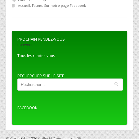
Accueil
,
Faune
,
Sur notre page Facebook
PROCHAIN RENDEZ-VOUS
no event
Tous les rendez-vous
RECHERCHER SUR LE SITE
Recherche
FACEBOOK
© Copyright 2026
Collectif Animalier du 06