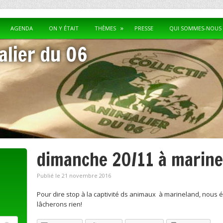
AGENDA
ON Y ÉTAIT
THÈMES
PRESSE
QUI SOMMES-NOUS 
alier du 06
dimanche 20/11 à marine
Publié le 21 novembre 2016
Pour dire stop à la captivité ds animaux à marineland, nous é
lâcherons rien!