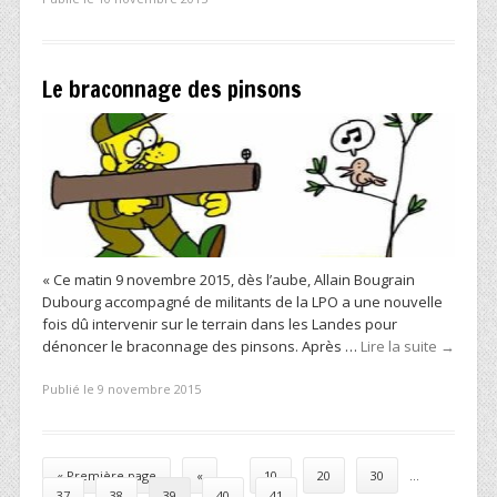
Le braconnage des pinsons
« Ce matin 9 novembre 2015, dès l’aube, Allain Bougrain
Dubourg accompagné de militants de la LPO a une nouvelle
fois dû intervenir sur le terrain dans les Landes pour
dénoncer le braconnage des pinsons. Après …
Lire la suite
→
Publié le 9 novembre 2015
Post navigation
« Première page
«
…
10
20
30
…
37
38
39
40
41
…