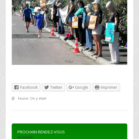
Facebook
Twitter
Google
Imprimer
Faune
,
On y était
PROCHAIN RENDEZ-VOUS
no event