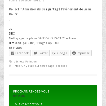
Publié le 26 décembre 2015
Collectif Animalier du 06
a partagé l’
évènement
de
Emma
Colibri
.
27
DÉC
Nettoyage de plage SANS VOIX PACA 2° édition
dim
09:00 (UTC+01)
·
Plage Cap3000
66 invités
Facebook
Twitter
Google
Imprimer
déchets
,
Pollution
Infos
,
On y était
,
Sur notre page Facebook
PROCHAIN RENDEZ-VOUS
no event
Tous les rendez-vous