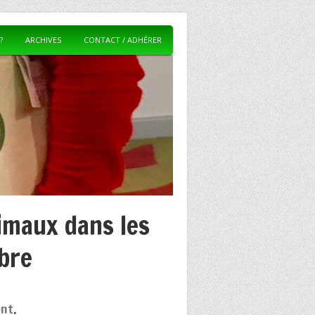
?
ARCHIVES
CONTACT / ADHÉRER
imaux dans les
obre
ent
.