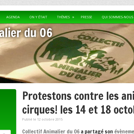
AGENDA
ON Y ÉTAIT
THÈMES
PRESSE
QUI SOMMES-NOUS 
alier du 06
Protestons contre les an
cirques! les 14 et 18 oct
Publié le 12 octobre 2015
Collectif Animalier du 06
a partagé son
évènem