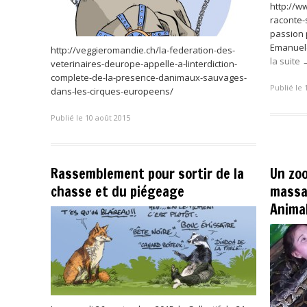
http://w
raconte-
passion 
Emanuele
http://veggieromandie.ch/la-federation-des-
la suite
veterinaires-deurope-appelle-a-linterdiction-
complete-de-la-presence-danimaux-sauvages-
Publié le 
dans-les-cirques-europeens/
Publié le 10 août 2015
Rassemblement pour sortir de la
Un zoo
chasse et du piégeage
massa
Anima