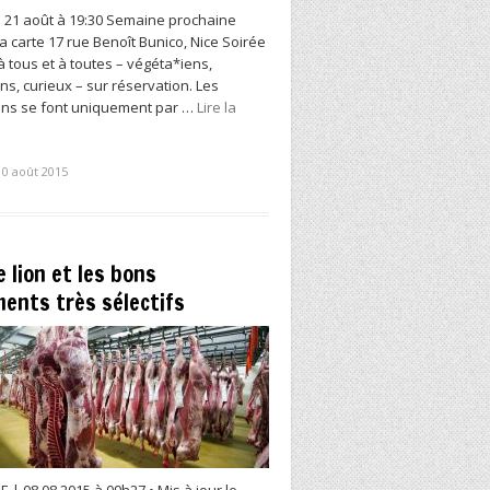
 21 août à 19:30 Semaine prochaine
la carte 17 rue Benoît Bunico, Nice Soirée
à tous et à toutes – végéta*iens,
ens, curieux – sur réservation. Les
ions se font uniquement par …
Lire la
10 août 2015
le lion et les bons
ents très sélectifs
 | 08.08.2015 à 09h27 • Mis à jour le