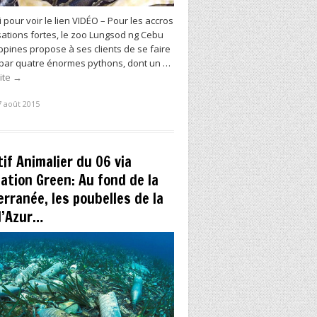
ci pour voir le lien VIDÉO – Pour les accros
ations fortes, le zoo Lungsod ng Cebu
ippines propose à ses clients de se faire
 par quatre énormes pythons, dont un …
uite
→
7 août 2015
tif Animalier du 06 via
ation Green: Au fond de la
rranée, les poubelles de la
d’Azur…