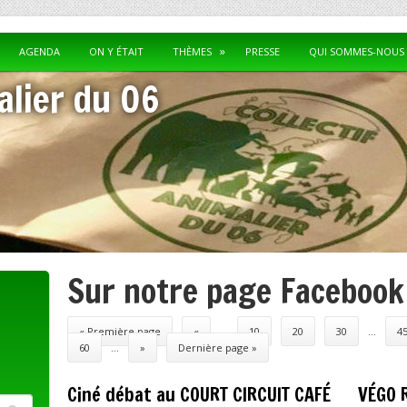
AGENDA
ON Y ÉTAIT
THÈMES
PRESSE
QUI SOMMES-NOUS 
alier du 06
Sur notre page Facebook
Post navigation
« Première page
«
…
10
20
30
…
4
60
…
»
Dernière page »
Ciné débat au COURT CIRCUIT CAFÉ
VÉGO 