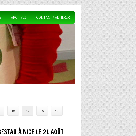
?
ARCHIVES
CONTACT / ADHÉRER
5
46
47
48
49
…
RESTAU À NICE LE 21 AOÛT