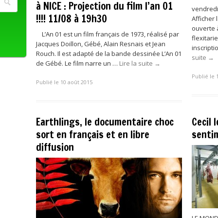
à NICE : Projection du film l’an 01
vendredi
!!!! 11/08 à 19h30
Afficher 
ouverte 
L’An 01 est un film français de 1973, réalisé par
flexitari
Jacques Doillon, Gébé, Alain Resnais et Jean
inscript
Rouch. Il est adapté de la bande dessinée L’An 01
suite
→
de Gébé. Le film narre un …
Lire la suite
→
Publié le 
Publié le 10 août 2015
Earthlings, le documentaire choc
Cecil 
sort en français et en libre
sentim
diffusion
LE MONDE