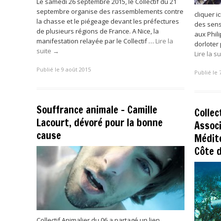
Le samedi 26 septembre 2015, le Collectif du 21
septembre organise des rassemblements contre
cliquer i
la chasse et le piégeage devant les préfectures
des sens
de plusieurs régions de France. A Nice, la
aux Phil
manifestation relayée par le Collectif …
Lire la
dorloter
suite
→
Lire la s
Publié le 9 août 2015
Publié le 
Souffrance animale – Camille
Collec
Lacourt, dévoré pour la bonne
Associ
cause
Médite
Côte 
Collectif Animalier du 06 a partagé un lien.