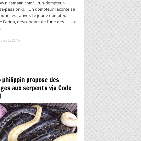
ww.nicematin.com/…/un-dompteur-
sa-passion-p… Un dompteur raconte sa
pour ses fauves Le jeune dompteur
 Farina, descendant de l’une des …
Lire
→
10 août 2015
 philippin propose des
ges aux serpents via Code
l