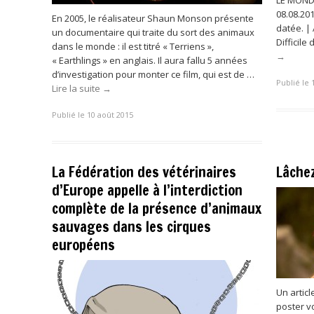
08.08.201
En 2005, le réalisateur Shaun Monson présente
datée. | 
un documentaire qui traite du sort des animaux
Difficile
dans le monde : il est titré « Terriens »,
→
« Earthlings » en anglais. Il aura fallu 5 années
d’investigation pour monter ce film, qui est de …
Publié le 
Lire la suite
→
Publié le 10 août 2015
La Fédération des vétérinaires
Lâchez
d’Europe appelle à l’interdiction
complète de la présence d’animaux
sauvages dans les cirques
européens
Un artic
poster vo